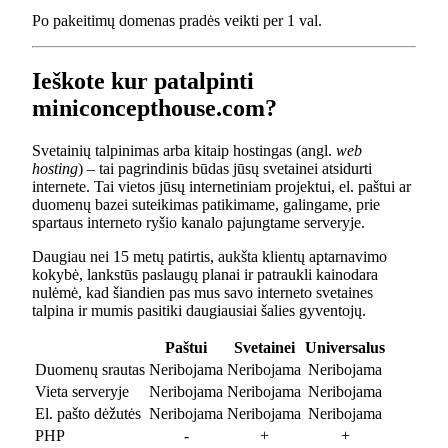
Po pakeitimų domenas pradės veikti per 1 val.
Ieškote kur patalpinti
miniconcepthouse.com?
Svetainių talpinimas arba kitaip hostingas (angl.
web
hosting
) – tai pagrindinis būdas jūsų svetainei atsidurti
internete. Tai vietos jūsų internetiniam projektui, el. paštui ar
duomenų bazei suteikimas patikimame, galingame, prie
spartaus interneto ryšio kanalo pajungtame serveryje.
Daugiau nei 15 metų patirtis, aukšta klientų aptarnavimo
kokybė, lankstūs paslaugų planai ir patraukli kainodara
nulėmė, kad šiandien pas mus savo interneto svetaines
talpina ir mumis pasitiki daugiausiai šalies gyventojų.
Paštui
Svetainei
Universalus
Duomenų srautas
Neribojama
Neribojama
Neribojama
Vieta serveryje
Neribojama
Neribojama
Neribojama
El. pašto dėžutės
Neribojama
Neribojama
Neribojama
PHP
-
+
+