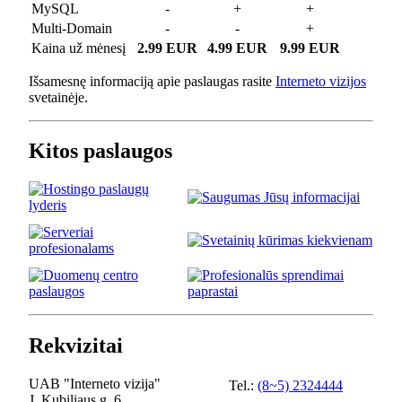
MySQL
-
+
+
Multi-Domain
-
-
+
Kaina už mėnesį
2.99 EUR
4.99 EUR
9.99 EUR
Išsamesnę informaciją apie paslaugas rasite
Interneto vizijos
svetainėje.
Kitos paslaugos
Rekvizitai
UAB "Interneto vizija"
Tel.:
(8~5) 2324444
J. Kubiliaus g. 6