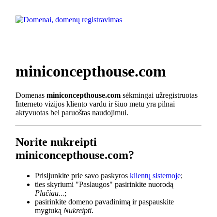
miniconcepthouse.com
Domenas
miniconcepthouse.com
sėkmingai užregistruotas
Interneto vizijos kliento vardu ir šiuo metu yra pilnai
aktyvuotas bei paruoštas naudojimui.
Norite nukreipti
miniconcepthouse.com?
Prisijunkite prie savo paskyros
klientų sistemoje
;
ties skyriumi "Paslaugos" pasirinkite nuorodą
Plačiau...
;
pasirinkite domeno pavadinimą ir paspauskite
mygtuką
Nukreipti
.